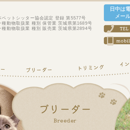
日中は
メー
本ペットシッター協会認定 登録 第5577号
一種動物取扱業 種別 保管業 茨城県第1689号
一種動物取扱業 種別 販売業 茨城県第2894号
ブリーダー
Breeder